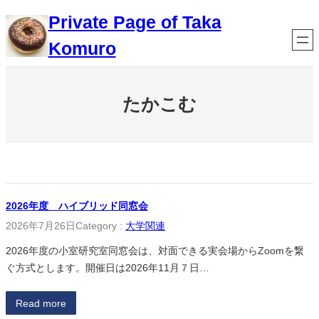
内
Private Page of Taka
容
Komuro
を
ス
キ
ッ
たかこむ
プ
2026年度 ハイブリッド同窓会
2026年7月26日
Category :
大学関連
2026年度の小室研究室同窓会は、対面できる実会場からZoomを繋
ぐ方式とします。開催日は2026年11月７日…
Read more