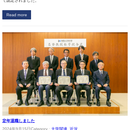
て認定されました。
Read more
定年退職しました
2024年9月15日
Category :
大学関連
, 
近況